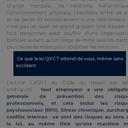
charge mentale, les relations hiérarchique
l’environnement physique, l’équilibre entre vie p
et vie perso. Et contrairement à une idée tenace, 
n’est pas un sujet de grand groupe. Une équipe 
huit personnes peut souffrir d’une organisati
bancale autant qu’un siège de mille salariés parfo
plus, faute de relais pour absorber les tensions.
Ce que la loi QVCT attend de vous, même sans
accident
L’article L.4121-1 du Code du travail est sa
ambiguïté :
tout employeur a une obligati
générale de prévention des risqu
professionnels, et cela inclut les risqu
psychosociaux (RPS). Stress chronique, surcharg
conflits internes : ce sont des risques au sens 
la loi, au même titre qu’une machine m