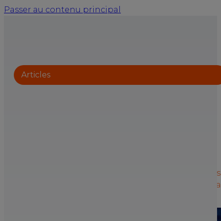
Passer au contenu principal
Articles
QVCT : bien-être au travail
ou
obligation légale ?
La QVCT (Qualité de Vie et des Conditions de
Travail) n’est pas qu’un label RH. C’est
une
démarche encadrée
par la loi et pour les
entreprises, agir tôt, c’est souvent s’éviter bien des
complications. À l’approche de la Semaine pour la
QVCT 2026, l’occasion de faire le point.