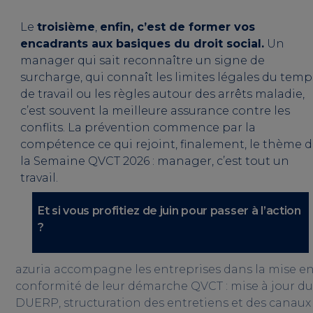
Le
troisième
,
enfin, c’est de former vos
encadrants aux basiques du droit social.
Un
manager qui sait reconnaître un signe de
surcharge, qui connaît les limites légales du temp
de travail ou les règles autour des arrêts maladie,
c’est souvent la meilleure assurance contre les
conflits. La prévention commence par la
compétence ce qui rejoint, finalement, le thème 
la Semaine QVCT 2026 : manager, c’est tout un
travail.
Et si vous profitiez de juin pour passer à l’action
?
azuria accompagne les entreprises dans la mise e
conformité de leur démarche QVCT : mise à jour du
DUERP, structuration des entretiens et des canaux