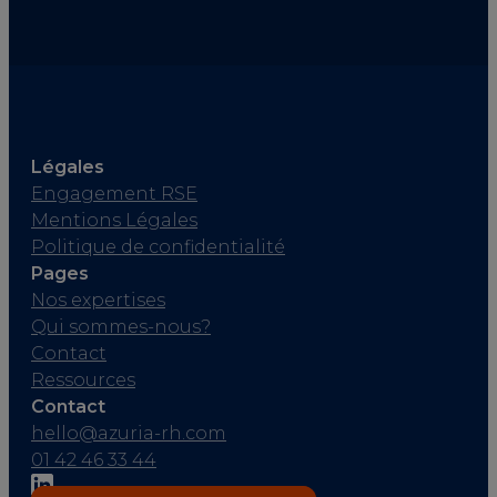
Légales
Engagement RSE
Mentions Légales
Politique de confidentialité
Pages
Nos expertises
Qui sommes-nous?
Contact
Ressources
Contact
hello@azuria-rh.com
01 42 46 33 44