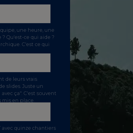
équipe, une heure, une
 ? Qu'est-ce qui aide ?
chique. C'est ce qui
 de leurs vrais
e slides. Juste un
 avec ça". C'est souvent
s mis en place.
T avec quinze chantiers