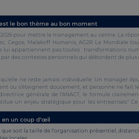
l" est le bon thème au bon moment
2026 pour mettre le management au centre. La répons
Apec, Cegos, Malakoff Humanis, AG2R La Mondiale t
lui appartiennent pas toutes : transformations numéri
 par des contextes personnels qui débordent de plus e
 qu'elle ne reste jamais individuelle. Un manager ép
ent ou s'éteignent doucement, et personne ne fait le
rectrice générale de l'ANACT, le formule clairemen
stitue un enjeu stratégique pour les entreprises." Ce
en un coup d'œil
ue soit la taille de l'organisation présentiel, distan
tés locales.