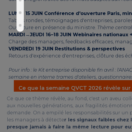
LUNDI 1
5 JUIN
Conférence d'ouverture Paris, min
Tables rondes, témoignages d'entreprises, paroles
Ouverture en présence du ministre.
Thème central :
MARDI→JEUDI
16–18 JUIN
Webinaires nationaux +
Charge des managers, feedbacks efficaces, manage
VENDREDI
19 JUIN
Restitutions & perspectives
Retours d'expérience d'entreprises, clôture des éc
Pour info : le Kit entreprise disponible fin avril : 
semaine en interne trames d'ateliers, questionnaire
Ce que la semaine QVCT 2026 révèle sur
Ce que ce thème révèle, au fond, c'est un aveu col
aux nouvelles générations, aux fragilités émotionn
demande. On a empilé les responsabilités sur un p
les managers à détecte
r les signaux faibles chez
presque jamais à faire la même lecture pour e