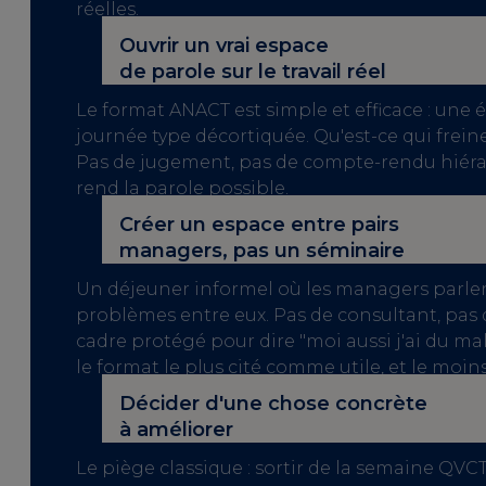
réelles.
Ouvrir un vrai espace
de parole
sur le travail réel
Le format ANACT est simple et efficace : une 
journée type décortiquée. Qu'est-ce qui freine
Pas de jugement, pas de compte-rendu hiérar
rend la parole possible.
Créer un espace entre pairs
managers, pas un séminaire
Un déjeuner informel où les managers parlent
problèmes entre eux. Pas de consultant, pas d
cadre protégé pour dire "moi aussi j'ai du mal
le format le plus cité comme utile, et le moin
Décider d'une chose concrète
à améliorer
Le piège classique : sortir de la semaine QVC