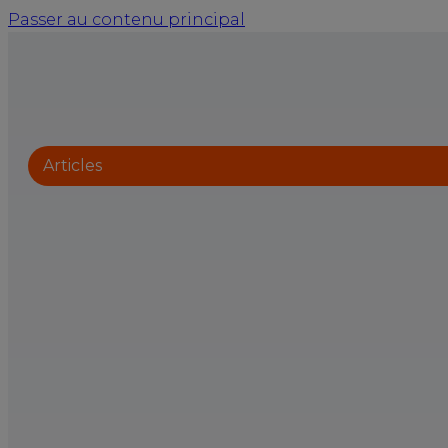
Passer au contenu principal
Articles
1 salarié sur 4 
mentale : la se
place enfin le b
centre
Du 15 au 19 juin 2026, la semaine pour la QVCT 
qu’on n’attendait pas si direct : “Manager, c’est 