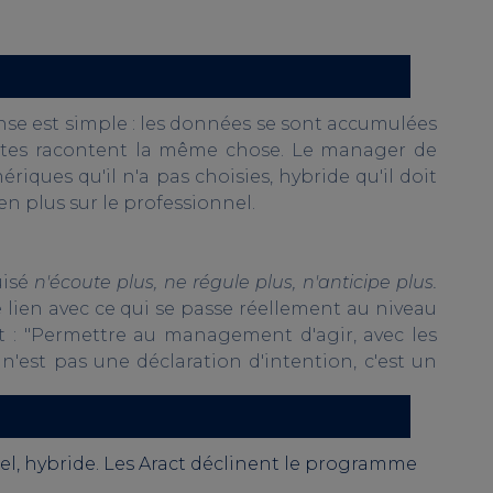
e est simple : les données se sont accumulées
outes racontent la même chose. Le manager de
ques qu'il n'a pas choisies, hybride qu'il doit
n plus sur le professionnel.
uisé
n'écoute plus, ne régule plus, n'anticipe plus.
 lien avec ce qui se passe réellement au niveau
t : "Permettre au management d'agir, avec les
 n'est pas une déclaration d'intention, c'est un
ciel, hybride. Les Aract déclinent le programme