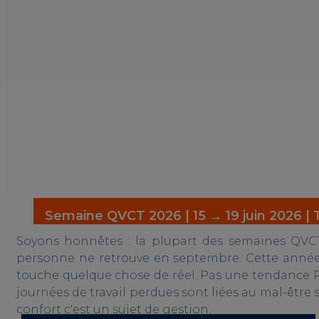
Semaine QVCT 2026 | 15 → 19 juin 2026 |
Soyons honnêtes : la plupart des semaines QVC
personne ne retrouve en septembre. Cette année, i
touche quelque chose de réel. Pas une tendance RH
journées de travail perdues sont liées au mal-être s
confort c'est un sujet de gestion.