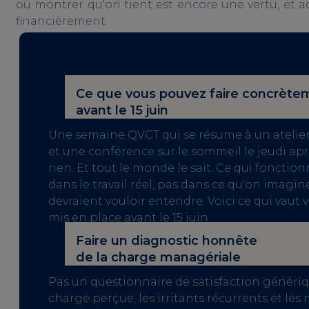
où montrer qu'on tient est encore une vertu, et 
financièrement.
Ce que vous pouvez faire concrète
avant le 15 juin
Une semaine QVCT qui se résume à un atelier
et une conférence sur le sommeil le jeudi ap
rien. Et tout le monde le sait. Ce qui fonctionn
dans le travail réel, pas dans ce qu'on imagin
devraient vouloir entendre. Voici ce qui vaut 
mis en place avant le 15 juin.
Faire un diagnostic honnête
de la charge managériale
Pas un questionnaire de satisfaction génériqu
charge perçue, les irritants récurrents et l