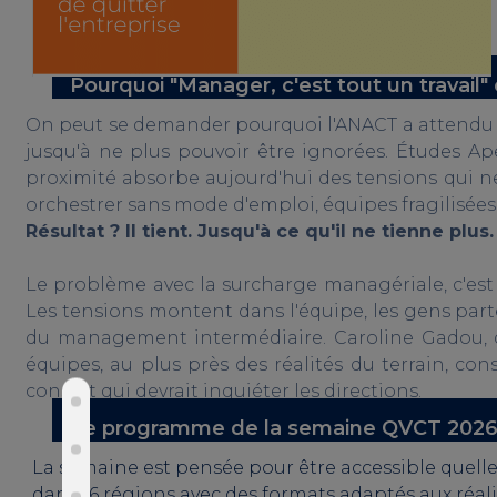
Pourquoi "Manager, c'est tout un travai
On peut se demander pourquoi l'ANACT a attendu 
jusqu'à ne plus pouvoir être ignorées. Études 
proximité absorbe aujourd'hui des tensions qui ne 
orchestrer sans mode d'emploi, équipes fragilisées
Résultat ? Il tient. Jusqu'à ce qu'il ne tienne plus.
Le problème avec la surcharge managériale, c'est
Les tensions montent dans l'équipe, les gens part
du management intermédiaire. Caroline Gadou, di
équipes, au plus près des réalités du terrain, con
constat qui devrait inquiéter les directions.
Le programme de la semaine QVCT 2026 
La semaine est pensée pour être accessible quelle q
dans 16 régions avec des formats adaptés aux réali