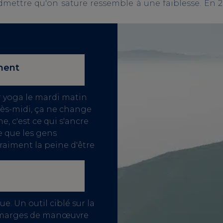
admettre qu'on sature ressemble à une faiblesse. En
ment
 yoga le mardi matin
rès-midi, ça ne change
e, c'est ce qui s'ancre
e que les gens
vraiment la peine d'être
e. Un outil ciblé sur la
es marges de manœuvre