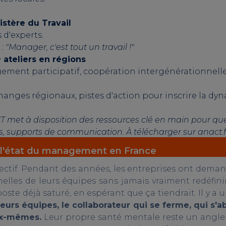
istère du Travail
 d'experts.
 "Manager, c'est tout un travail !"
 ateliers en régions
ment participatif, coopération intergénérationnelle,
hanges régionaux, pistes d'action pour inscrire la dy
l'ANACT met à disposition des ressources clé en main pou
s, supports de communication. À télécharger sur anact.fr
 l'état du management en France
lectif. Pendant des années, les entreprises ont demand
elles de leurs équipes sans jamais vraiment redéfinir
oste déjà saturé, en espérant que ça tiendrait.
Il y a
 leurs équipes, le collaborateur qui se ferme, qui s
ux-mêmes.
Leur propre santé mentale reste un angle 