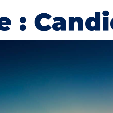
e :
Candi