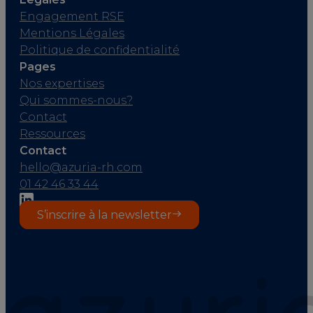
Engagement RSE
Mentions Légales
Politique de confidentialité
Pages
Nos expertises
Qui sommes-nous?
Contact
Ressources
Contact
hello@azuria-rh.com
01 42 46 33 44
S’inscrire à la newsletter