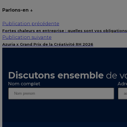
Parlons-en ↓
Publication précédente
Fortes chaleurs en entreprise : quelles sont vos obligation
Publication suivante
Azuria x Grand Prix de la Créativité RH 2026
Discutons ensemble
de v
Nom complet
Adr