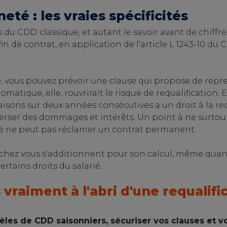
té : les vraies spécificités
s du CDD classique, et autant le savoir avant de chiffre
n de contrat, en application de l'article L.1243-10 du C
 vous pouvez prévoir une clause qui propose de reprend
matique, elle, rouvrirait le risque de requalification. 
aisons sur deux années consécutives a un droit à la r
 verser des dommages et intérêts. Un point à ne surtou
arié ne peut pas réclamer un contrat permanent.
fs chez vous s'additionnent pour son calcul, même qua
ertains droits du salarié.
 vraiment à l'abri d'une requalifi
dèles de CDD saisonniers, sécuriser vos clauses et