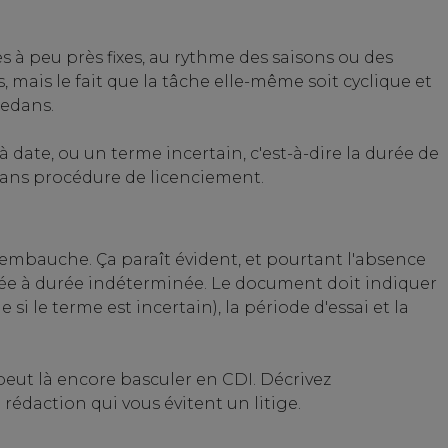
 à peu près fixes, au rythme des saisons ou des
, mais le fait que la tâche elle-même soit cyclique et
dedans.
 date, ou un terme incertain, c'est-à-dire la durée de
, sans procédure de licenciement.
t l'embauche. Ça paraît évident, et pourtant l'absence
sumée à durée indéterminée. Le document doit indiquer
 si le terme est incertain), la période d'essai et la
t peut là encore basculer en CDI. Décrivez
édaction qui vous évitent un litige.