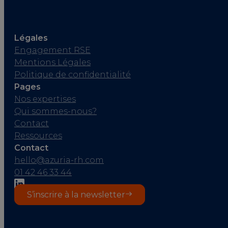
Légales
Engagement RSE
Mentions Légales
Politique de confidentialité
Pages
Nos expertises
Qui sommes-nous?
Contact
Ressources
Contact
hello@azuria-rh.com
01 42 46 33 44
S’inscrire à la newsletter