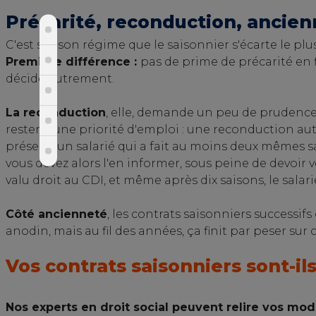
Précarité, reconduction, ancienne
C'est sur son régime que le saisonnier s'écarte le plu
Première différence :
pas de prime de précarité en fi
décide autrement.
La reconduction
, elle, demande un peu de prudence,
rester à une priorité d'emploi : une reconduction auto
présent, un salarié qui a fait au moins deux mêmes s
vous devez alors l'en informer, sous peine de devoir
valu droit au CDI, et même après dix saisons, le sal
Côté ancienneté
, les contrats saisonniers successi
anodin, mais au fil des années, ça finit par peser sur c
Vos contrats saisonniers sont-ils
Nos experts en droit social peuvent relire vos mo