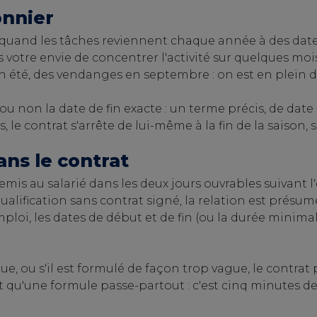
onnier
 quand les tâches reviennent chaque année à des dates
s votre envie de concentrer l'activité sur quelques mois
en été, des vendanges en septembre : on est en plein 
 non la date de fin exacte : un terme précis, de date à
 le contrat s'arrête de lui-même à la fin de la saison
ans le contrat
et remis au salarié dans les deux jours ouvrables suivan
equalification sans contrat signé, la relation est pré
mploi, les dates de début et de fin (ou la durée minimale
que, ou s'il est formulé de façon trop vague, le contra
u'une formule passe-partout : c'est cinq minutes de r